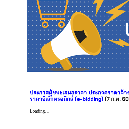
ประกาศผู้ชนะเสนอราคา ประกวดราคาจ้างง
ราคาอิเล็กทรอนิกส์ (e-bidding)
(7 ก.พ. 6