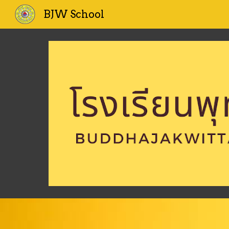
BJW School
Sk